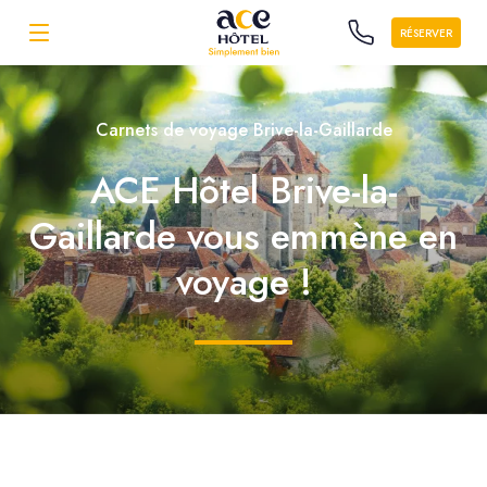
RÉSERVER
Carnets de voyage Brive-la-Gaillarde
ACE Hôtel Brive-la-
Gaillarde vous emmène en
voyage !